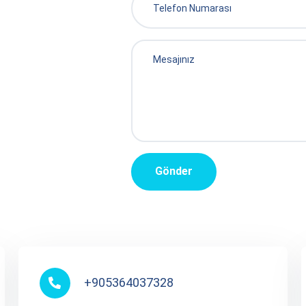
Gönder
+905364037328