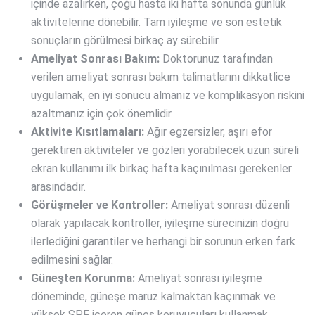
içinde azalırken, çoğu hasta iki hafta sonunda günlük
aktivitelerine dönebilir. Tam iyileşme ve son estetik
sonuçların görülmesi birkaç ay sürebilir.
Ameliyat Sonrası Bakım:
Doktorunuz tarafından
verilen ameliyat sonrası bakım talimatlarını dikkatlice
uygulamak, en iyi sonucu almanız ve komplikasyon riskini
azaltmanız için çok önemlidir.
Aktivite Kısıtlamaları:
Ağır egzersizler, aşırı efor
gerektiren aktiviteler ve gözleri yorabilecek uzun süreli
ekran kullanımı ilk birkaç hafta kaçınılması gerekenler
arasındadır.
Görüşmeler ve Kontroller:
Ameliyat sonrası düzenli
olarak yapılacak kontroller, iyileşme sürecinizin doğru
ilerlediğini garantiler ve herhangi bir sorunun erken fark
edilmesini sağlar.
Güneşten Korunma:
Ameliyat sonrası iyileşme
döneminde, güneşe maruz kalmaktan kaçınmak ve
yüksek SPF içeren güneş koruyucuları kullanmak