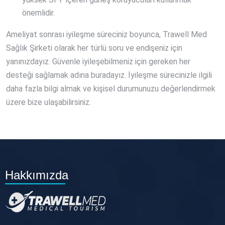
önemlidir.
Ameliyat sonrası iyileşme süreciniz boyunca, Trawell Med
Sağlık Şirketi olarak her türlü soru ve endişeniz için
yanınızdayız. Güvenle iyileşebilmeniz için gereken her
desteği sağlamak adına buradayız. İyileşme sürecinizle ilgili
daha fazla bilgi almak ve kişisel durumunuzu değerlendirmek
üzere bize ulaşabilirsiniz.
Hakkımızda