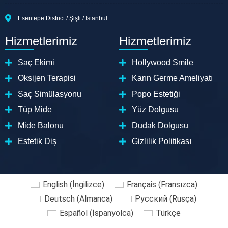
Esentepe District / Şişli / İstanbul
Hizmetlerimiz
Hizmetlerimiz
Saç Ekimi
Hollywood Smile
Oksijen Terapisi
Karın Germe Ameliyatı
Saç Simülasyonu
Popo Estetiği
Tüp Mide
Yüz Dolgusu
Mide Balonu
Dudak Dolgusu
Estetik Diş
Gizlilik Politikası
English
(
İngilizce
)
Français
(
Fransızca
)
Deutsch
(
Almanca
)
Русский
(
Rusça
)
Español
(
İspanyolca
)
Türkçe