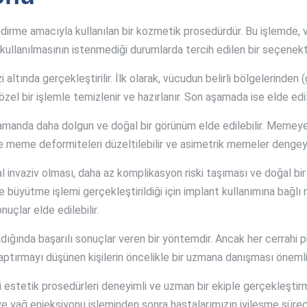
me amacıyla kullanılan bir kozmetik prosedürdür. Bu işlemde, 
kullanılmasının istenmediği durumlarda tercih edilen bir seçenekti
tında gerçekleştirilir. İlk olarak, vücudun belirli bölgelerinden (
i özel bir işlemle temizlenir ve hazırlanır. Son aşamada ise elde 
zamanda daha dolgun ve doğal bir görünüm elde edilebilir. Memeye
 ile meme deformiteleri düzeltilebilir ve asimetrik memeler dengeye
 invaziv olması, daha az komplikasyon riski taşıması ve doğal bi
üyütme işlemi gerçekleştirildiği için implant kullanımına bağlı r
uçlar elde edilebilir.
ğında başarılı sonuçlar veren bir yöntemdir. Ancak her cerrahi pr
ptırmayı düşünen kişilerin öncelikle bir uzmana danışması önemlid
 estetik prosedürleri deneyimli ve uzman bir ekiple gerçekleştir
eye yağ enjeksiyonu işleminden sonra hastalarımızın iyileşme sür