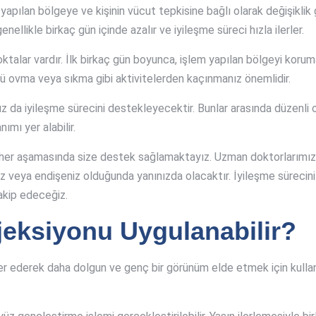
yapılan bölgeye ve kişinin vücut tepkisine bağlı olarak değişiklik 
genellikle birkaç gün içinde azalır ve iyileşme süreci hızla ilerler.
alar vardır. İlk birkaç gün boyunca, işlem yapılan bölgeyi korumak
ü ovma veya sıkma gibi aktivitelerden kaçınmanız önemlidir.
 da iyileşme sürecini destekleyecektir. Bunlar arasında düzenli ola
ımı yer alabilir.
ın her aşamasında size destek sağlamaktayız. Uzman doktorlarımız
 veya endişeniz olduğunda yanınızda olacaktır. İyileşme sürecini e
akip edeceğiz.
jeksiyonu Uygulanabilir?
er ederek daha dolgun ve genç bir görünüm elde etmek için kullanı