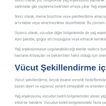
Birinci olarak, yüz bölgesinde yağ enjeksiyonu yapılarak yü
sarkmalar gibi yaşlanma belirtileri ortaya çıkar. Yağ enje
İkinci olarak, meme büyütme veya şekillendirme amacıyla
artırılabilir veya simetrisizlikler düzeltilebilir. Bu yönt
Üçüncü olarak, vücudun diğer bölgelerinde de yağ enjeksiy
Aynı şekilde, göğüs altı boşluğuna veya elmacık kemikleri
Yağ enjeksiyonunun uygulanabileceği alanlar sadece bunlar
hastanın ihtiyaçları ve beklentileri farklı olduğu için öne
Vücut Şekillendirme i
Vücut şekillendirme, birçok insanın estetik hedeflerinden
bazen diyet ve egzersiz yeterli olmayabilir ve istenilen 
Yağ enjeksiyonu, vücudun belirli bölgelerinden alınan ya
etkili bir tekniktir. Vücudun belirli bölgelerindeki faz