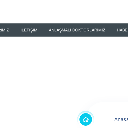
IMIZ
İLETIŞIM
ANLAŞMALI DOKTORLARIMIZ
HABE
onu
Anas