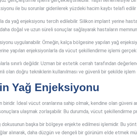
z gençleştirme işlemi gerçekleştirilebilir. Yaşın ilerlemesiyle birli
ksiyonu ile bu sorunlar giderilerek yüzdeki hacim kaybı telafi edilir
 da yağ enjeksiyonu tercih edilebilir. Silikon implant yerine has
em daha doğal ve uzun süreli sonuçlar sağlayarak hastaların memnuniy
onu uygulanabilir. Örneğin, kalça bölgesine yapılan yağ enjeksiyon
ne yapılan enjeksiyonlarla da vücut şekillendirme işlemi gerçekleş
la sınırlı değildir. Uzman bir estetik cerrah tarafından değerlendi
mli olan doğru tekniklerin kullanılması ve güvenli bir şekilde işlem 
çin Yağ Enjeksiyonu
 biridir. İdeal vücut oranlarına sahip olmak, kendine olan güveni a
sonuçlara ulaşmak zorlaşabilir. Bu durumda, vücut şekillendirme pro
ğ dokusunun başka bir bölgeye enjekte edilmesi işlemidir. Bu yönt
la yağlar alınarak, daha düzgün ve dengeli bir görünüm elde etmek m