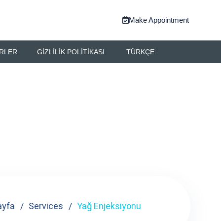
Make Appointment
RLER
GIZLILIK POLITIKASI
TÜRKÇE
ayfa
Services
Yağ Enjeksiyonu