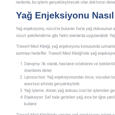
nedenle, bu işlemi gerçekleştirecek olan doktorun deney
Yağ Enjeksiyonu Nasıl 
Yağ enjeksiyonu, vücutta bulunan fazla yağ dokusunun a
vücut şekillendirme gibi farklı alanlarda uygulanabilir. 
Trawell Med Kliniği, yağ enjeksiyonu konusunda uzmanlaşm
sunmayı hedefler. Trawell Med Kliniği’nde yağ enjeksiyonu
Danışma: İlk olarak, hastanın isteklerini ve beklenti
önerilerini dinler.
Liposuction: Yağ enjeksiyonundan önce, vücudun baş
anestezi altında gerçekleştirilir.
Yağ İşleme: Alınan yağ dokusu özel bir işlemden geçiri
Enjeksiyon: Saf hale getirilen yağ, ince bir iğne ya
kullanır.
Trawell Med Kliniği’nde yapılan yağ enjeksiyonu işlemi so