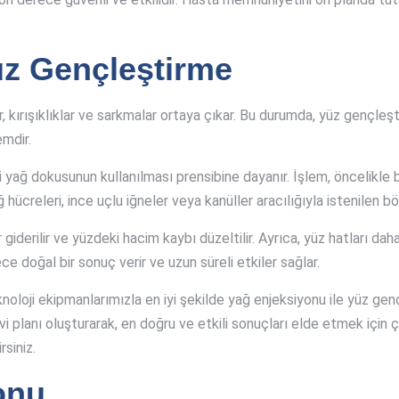
üz Gençleştirme
lır, kırışıklıklar ve sarkmalar ortaya çıkar. Bu durumda, yüz gençle
emdir.
i yağ dokusunun kullanılması prensibine dayanır. İşlem, öncelikle b
 hücreleri, ince uçlu iğneler veya kanüller aracılığıyla istenilen bö
r giderilir ve yüzdeki hacim kaybı düzeltilir. Ayrıca, yüz hatları dah
e doğal bir sonuç verir ve uzun süreli etkiler sağlar.
knoloji ekipmanlarımızla en iyi şekilde yağ enjeksiyonu ile yüz g
avi planı oluşturarak, en doğru ve etkili sonuçları elde etmek için
rsiniz.
onu