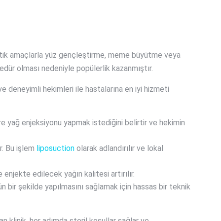
stetik amaçlarla yüz gençleştirme, meme büyütme veya
osedür olması nedeniyle popülerlik kazanmıştır.
 deneyimli hekimleri ile hastalarına en iyi hizmeti
ere yağ enjeksiyonu yapmak istediğini belirtir ve hekimin
r. Bu işlem
liposuction
olarak adlandırılır ve lokal
 enjekte edilecek yağın kalitesi artırılır.
ün bir şekilde yapılmasını sağlamak için hassas bir teknik
 klinik, her adımda steril koşullar sağlar ve