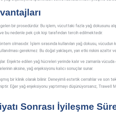
antajları
 gelen bir prosedürdür. Bu işlem, vücuttaki fazla yağ dokusunu al
r ve bu nedenle pek çok kişi tarafından tercih edilmektedir.
 yöntem olmasıdır. İşlem sırasında kullanılan yağ dokusu, vücudun k
lanılması gerekmez. Bu doğal yaklaşım, yan etki riskini azaltır ve i
ğlar. Enjekte edilen yağ hücreleri yerinde kalır ve zamanla vücud
elerinin aksine, yağ enjeksiyonu kalıcı sonuçlar sunar.
ış bir klinik olarak bilinir. Deneyimli estetik cerrahlar ve son t
iptir. Eğer yağ enjeksiyonu yaptırmayı düşünüyorsanız, Trawell Me
yatı Sonrası İyileşme Süre