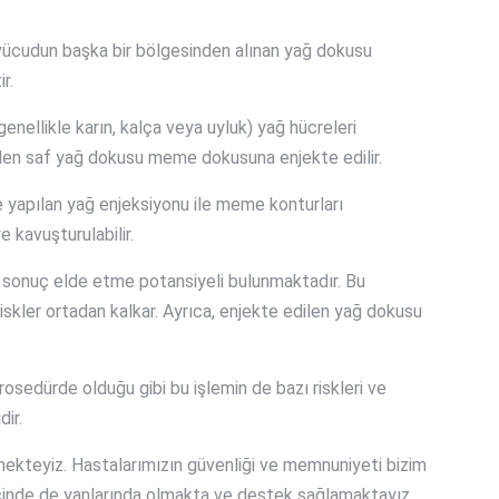
vücudun başka bir bölgesinden alınan yağ dokusu
r.
genellikle karın, kalça veya uyluk) yağ hücreleri
edilen saf yağ dokusu meme dokusuna enjekte edilir.
 yapılan yağ enjeksiyonu ile meme konturları
 kavuşturulabilir.
r sonuç elde etme potansiyeli bulunmaktadır. Bu
iskler ortadan kalkar. Ayrıca, enjekte edilen yağ dokusu
osedürde olduğu gibi bu işlemin de bazı riskleri ve
ir.
mekteyiz. Hastalarımızın güvenliği ve memnuniyeti bizim
ecinde de yanlarında olmakta ve destek sağlamaktayız.