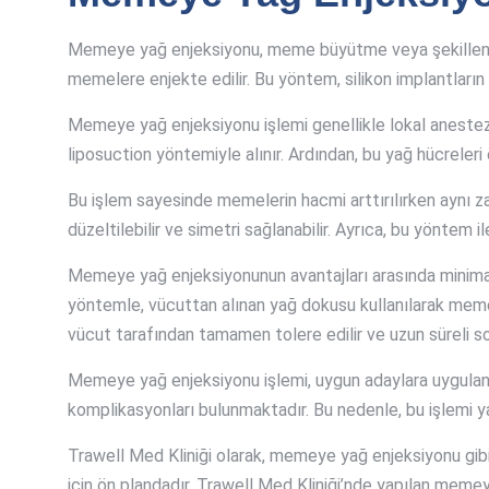
Memeye yağ enjeksiyonu, meme büyütme veya şekillendir
memelere enjekte edilir. Bu yöntem, silikon implantların 
Memeye yağ enjeksiyonu işlemi genellikle lokal anestezi al
liposuction yöntemiyle alınır. Ardından, bu yağ hücreler
Bu işlem sayesinde memelerin hacmi arttırılırken aynı 
düzeltilebilir ve simetri sağlanabilir. Ayrıca, bu yöntem
Memeye yağ enjeksiyonunun avantajları arasında minimal
yöntemle, vücuttan alınan yağ dokusu kullanılarak meme b
vücut tarafından tamamen tolere edilir ve uzun süreli son
Memeye yağ enjeksiyonu işlemi, uygun adaylara uygulandı
komplikasyonları bulunmaktadır. Bu nedenle, bu işlemi ya
Trawell Med Kliniği olarak, memeye yağ enjeksiyonu gibi
için ön plandadır. Trawell Med Kliniği’nde yapılan mem