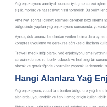
Yağ enjeksiyonu ameliyatı sonrası iyileşme süreci, işlem 
şişlik, morluk ve hassasiyet hissi normaldir. Bu belirtiler 
Ameliyat sonrası dikkat edilmesi gereken bazı önemli nokt
bölgesinde yapılan yağ enjeksiyonu sonrasında, yüzünüz
Ayrıca, doktorunuz tarafından verilen talimatlara uymanız
kompres uygulama ve gerekirse ağrı kesici ilaçların kullan
Trawell med kliniği olarak, yağ enjeksiyonu ameliyatın
sürecinizde size rehberlik edecek ve herhangi bir sorunuz
olacak ve gerektiğinde kontroller yaparak ilerlemenizi t
Hangi Alanlara Yağ En
Yağ enjeksiyonu, vücutta istenilen bölgelere yağ transf
alanlarda uygulanabilir ve farklı amaçlar için kullanılabilir.