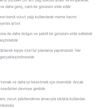
kte yüzdeki cilt altı yağ dokusu azalır ve kırışıklıklar,
 ve daha genç, canlı bir görünüm elde edilir.
tanın kendi vücut yağı kullanılarak meme hacmi
etini artırır.
u ile daha dolgun ve şekilli bir görünüm elde edilebilir.
tirilebilir.
rilerek kişiye özel bir planlama yapılmalıdır. Her
gerçekleştirilmesidir.
rtırmak ve daha iyi hissetmek için önemlidir. Ancak
sedürleri devreye girebilir.
em, vücut şekillendirme amacıyla sıklıkla kullanılan
ümkündür.