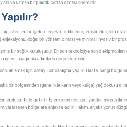
imli ve uzman bir plastik cerrah olması önemlidir.
Yapılır?
lınıp istenilen bölgelere enjekte edilmesi işlemidir. Bu işlem e
Yağ enjeksiyonu, doğal bir yöntem olması ve minimal invaziv bir pr
ış bir sağlık kuruluşudur. En son teknolojiye sahip ekipmanları ve
 işlemi aşağıdaki adımlarla gerçekleştirilir:
lerini anlamak için detaylı bir danışma yapılır. Hasta, hangi bölgel
ka bir bölgesinden (genellikle karın veya kalça) yağ dokusu alını
lerek saf hale getirilir. İşlem sırasında kan, yağdan ayrıştırılır ve
rdımıyla istenen bölgelere enjekte edilir. Hekim, enjeksiyonun düzg
n derece güvenli ve etkilidir. Hasta memnuniyetini ön planda tutan