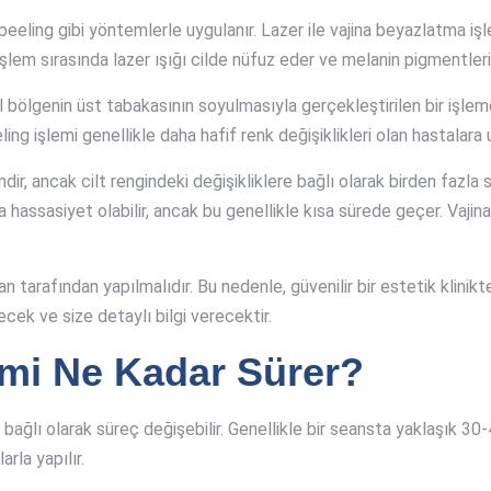
eeling gibi yöntemlerle uygulanır. Lazer ile vajina beyazlatma işle
 işlem sırasında lazer ışığı cilde nüfuz eder ve melanin pigmentleri
al bölgenin üst tabakasının soyulmasıyla gerçekleştirilen bir işlem
ing işlemi genellikle daha hafif renk değişiklikleri olan hastalara 
dir, ancak cilt rengindeki değişikliklere bağlı olarak birden fazla 
veya hassasiyet olabilir, ancak bu genellikle kısa sürede geçer. V
an tarafından yapılmalıdır. Bu nedenle, güvenilir bir estetik klin
ecek ve size detaylı bilgi verecektir.
emi Ne Kadar Sürer?
e bağlı olarak süreç değişebilir. Genellikle bir seansta yaklaşık 3
rla yapılır.