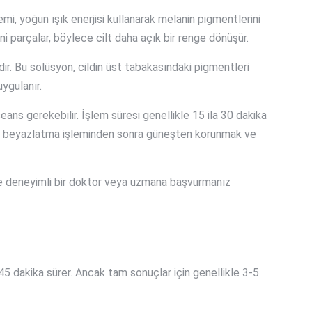
mi, yoğun ışık enerjisi kullanarak melanin pigmentlerini
ni parçalar, böylece cilt daha açık bir renge dönüşür.
dir. Bu solüsyon, cildin üst tabakasındaki pigmentleri
uygulanır.
seans gerekebilir. İşlem süresi genellikle 15 ila 30 dakika
ajina beyazlatma işleminden sonra güneşten korunmak ve
ikte deneyimli bir doktor veya uzmana başvurmanız
0-45 dakika sürer. Ancak tam sonuçlar için genellikle 3-5