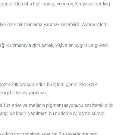
i genellikle daha hızlı sonuç verirken, kimyasal peeling
şiye özel bir planlama yapmak önemlidir. Ayrıca işlem
 sağlık uzmanıyla görüşerek, kişiye en uygun ve güvenli
kozmetik prosedürdür. Bu işlem genellikle lazer
hangi bir kesik yapılmaz.
na nüfuz eder ve melanin pigmentasyonunu azaltarak cildi
hangi bir kesik yapılmaz, bu nedenle iyileşme süreci
 cildin üst tabakası soyulur. Bu sayede melanin