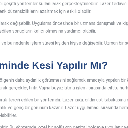
 çeşitli yöntemler kullanılarak gerçekleştirilebilir. Lazer tedavis
k düzensizliklerini azaltmak için etkili olabilir.
ı olarak değişebilir. Uygulama öncesinde bir uzmana danışmak ve ki
len sonuçların kalıcı olmasına yardımcı olabilir.
ir ve bu nedenle işlem süresi kişiden kişiye değişebilir. Uzman bir
minde Kesi Yapılır Mı?
bölgenin daha aydınlık görünmesini sağlamak amacıyla yapılan bir 
rak gerçekleştirilir. Vajina beyazlatma işlemi sırasında ciltte her
larak tercih edilen bir yöntemdir. Lazer ışığı, cildin üst tabakası
dınlık ve genç bir görünüm kazanır. Lazer uygulaması sırasında her
abilirler.
idir. Bu yöntemde, özel bir solüsyon genital bölgeye uygulanır ve