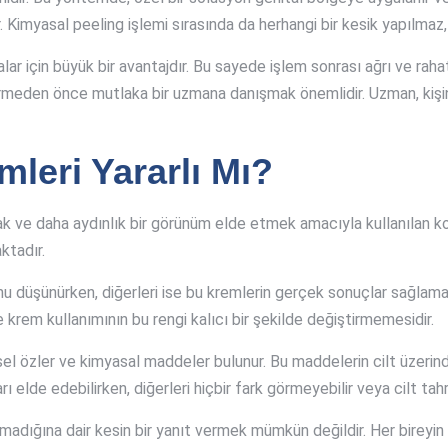
 Kimyasal peeling işlemi sırasında da herhangi bir kesik yapılmaz,
ar için büyük bir avantajdır. Bu sayede işlem sonrası ağrı ve rah
ermeden önce mutlaka bir uzmana danışmak önemlidir. Uzman, kiş
leri Yararlı Mı?
ak ve daha aydınlık bir görünüm elde etmek amacıyla kullanılan ko
ktadır.
unu düşünürken, diğerleri ise bu kremlerin gerçek sonuçlar sağlam
 krem kullanımının bu rengi kalıcı bir şekilde değiştirmemesidir.
el özler ve kimyasal maddeler bulunur. Bu maddelerin cilt üzerindeki
ı elde edebilirken, diğerleri hiçbir fark görmeyebilir veya cilt tahr
madığına dair kesin bir yanıt vermek mümkün değildir. Her bireyin c