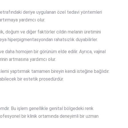
n etrafındaki deriye uygulanan özel tedavi yöntemleri
 artırmaya yardımcı olur.
k, doğum ve diğer faktörler cildin melanin üretimini
 veya hiperpigmentasyondan rahatsızlık duyabilirler.
 ve daha homojen bir görünüm elde edilir. Ayrıca, vajinal
rinin artmasına yardımcı olur.
işlemi yaptırmak tamamen bireyin kendi isteğine bağlıdır.
abilecek bir estetik prosedürdür.
emdir. Bu işlem genellikle genital bölgedeki renk
profesyonel bir klinik ortamında deneyimli bir uzman