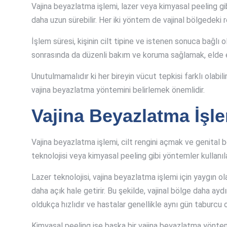
Vajina beyazlatma işlemi, lazer veya kimyasal peeling gibi
daha uzun sürebilir. Her iki yöntem de vajinal bölgedeki ren
İşlem süresi, kişinin cilt tipine ve istenen sonuca bağl
sonrasında da düzenli bakım ve koruma sağlamak, elde edi
Unutulmamalıdır ki her bireyin vücut tepkisi farklı olabil
vajina beyazlatma yöntemini belirlemek önemlidir.
Vajina Beyazlatma İşle
Vajina beyazlatma işlemi, cilt rengini açmak ve genital 
teknolojisi veya kimyasal peeling gibi yöntemler kullanıla
Lazer teknolojisi, vajina beyazlatma işlemi için yaygın o
daha açık hale getirir. Bu şekilde, vajinal bölge daha ay
oldukça hızlıdır ve hastalar genellikle aynı gün taburcu ol
Kimyasal peeling ise başka bir vajina beyazlatma yöntem