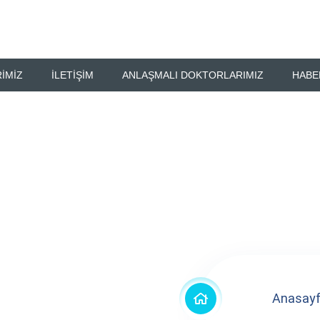
IMIZ
İLETIŞIM
ANLAŞMALI DOKTORLARIMIZ
HABE
latma
Anasay