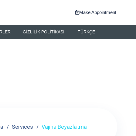
Make Appointment
RLER
GIZLILIK POLITIKASI
TÜRKÇE
fa
Services
Vajina Beyazlatma