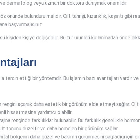
k ve dermatolog veya uzman bir doktora danışmak önemlidir.
z önünde bulundurulmalıdır. Cilt tahrişi, kızarıklık, kaşıntı gibi re
mana başvurmalısınız.
su kişiden kişiye değişebilir. Bu tür ürünleri kullanmadan önce di
tajları
a tercih ettiği bir yöntemdir. Bu işlemin bazı avantajları vardır v
 rengini açarak daha estetik bir görünüm elde etmeyi sağlar. Cilt 
nli hissetmesine yardımcı olabilir.
jina renginde farklılıklar bulunabilir. Bu farklılık genellikle hormo
 cilt tonunu düzeltir ve daha homojen bir görünüm sağlar.
tal bölgenin daha güzel ve bakımlı görünmesini sağladığı için cinse