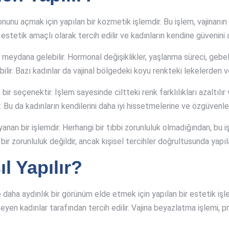
onunu açmak için yapılan bir kozmetik işlemdir. Bu işlem, vajinanı
e estetik amaçlı olarak tercih edilir ve kadınların kendine güvenini
meydana gelebilir. Hormonal değişiklikler, yaşlanma süreci, gebeli
labilir. Bazı kadınlar da vajinal bölgedeki koyu renkteki lekelerden
ir seçenektir. İşlem sayesinde ciltteki renk farklılıkları azaltılır
. Bu da kadınların kendilerini daha iyi hissetmelerine ve özgüvenle
anan bir işlemdir. Herhangi bir tıbbi zorunluluk olmadığından, bu 
ir zorunluluk değildir, ancak kişisel tercihler doğrultusunda yapıl
l Yapılır?
 daha aydınlık bir görünüm elde etmek için yapılan bir estetik işl
eyen kadınlar tarafından tercih edilir. Vajina beyazlatma işlemi, 