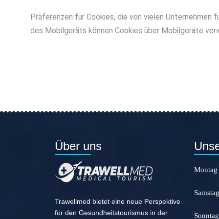
Präferenzen für Cookies, die von vielen Unternehmen 
des Mobilgeräts können Cookies über Mobilgeräte ver
Über uns
Unse
Montag 
Samstag
Trawellmed bietet eine neue Perspektive
für den Gesundheitstourismus in der
Sonntag