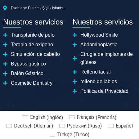
Esentepe District / Şişli / İstanbul
Nuestros servicios
Nuestros servicios
Transplante de pelo
Hollywood Smile
Terapia de oxigeno
Abdominoplastia
Simulación de cabello
Cirugía de implantes de
glúteos
Bypass gástrico
Relleno facial
Balón Gástrico
relleno de labios
Cosmetic Dentistry
Política de Privacidad
English
(
Inglés
)
Français
(
Francés
)
Deutsch
(
Alemán
)
Русский
(
Ruso
)
Español
Türkçe
(
Turco
)