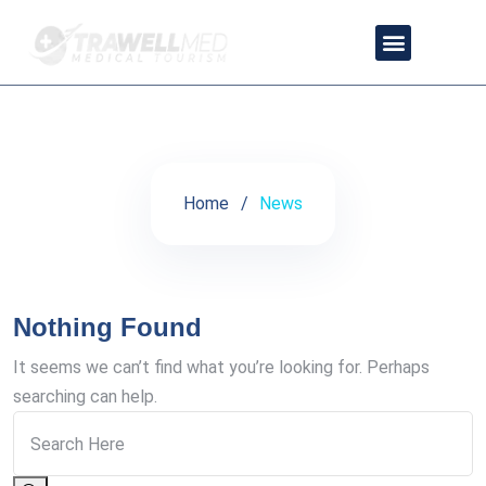
Latest News
SOBRE NOSOTRAS
CONTACTA CON NOSOTRAS
POLÍTICA DE PRIVACIDAD
Home
News
Nothing Found
It seems we can’t find what you’re looking for. Perhaps
searching can help.